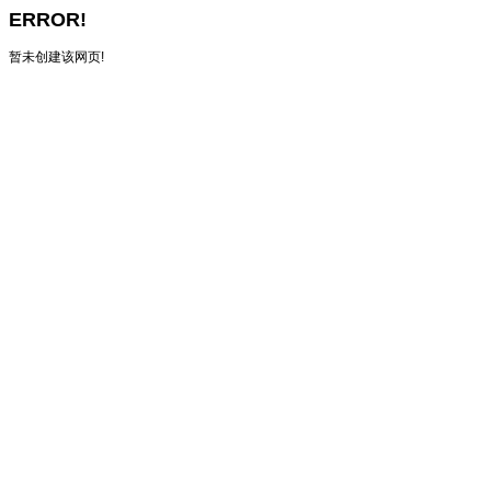
ERROR!
暂未创建该网页!